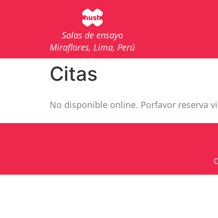
Salas de ensayo
Miraflores, Lima, Perú
Citas
No disponible online. Porfavor reserva v
C